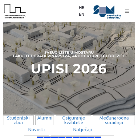
Studentski
Alumni
Osiguranje
Međunarodna
zbor
kvalitete
suradnja
Novosti
Natječaji