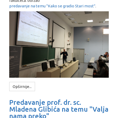
fakulteta. održao
predavanje na temu "Kako se gradio Stari most"
.
Opširnije...
Predavanje prof. dr. sc.
Mladena Glibića na temu "Valja
nama preko"