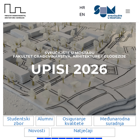
Studentski
Alumni
Osiguranje
Međunarodna
zbor
kvalitete
suradnja
Novosti
Natječaji