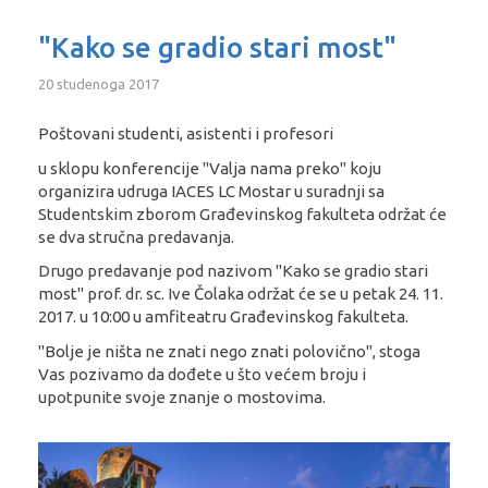
"Kako se gradio stari most"
20 studenoga 2017
Poštovani studenti, asistenti i profesori
u sklopu konferencije "Valja nama preko" koju
organizira udruga IACES LC Mostar u suradnji sa
Studentskim zborom Građevinskog fakulteta održat će
se dva stručna predavanja.
Drugo predavanje pod nazivom "Kako se gradio stari
most" prof. dr. sc. Ive Čolaka održat će se u petak 24. 11.
2017. u 10:00 u amfiteatru Građevinskog fakulteta.
"Bolje je ništa ne znati nego znati polovično", stoga
Vas pozivamo da dođete u što većem broju i
upotpunite svoje znanje o mostovima.