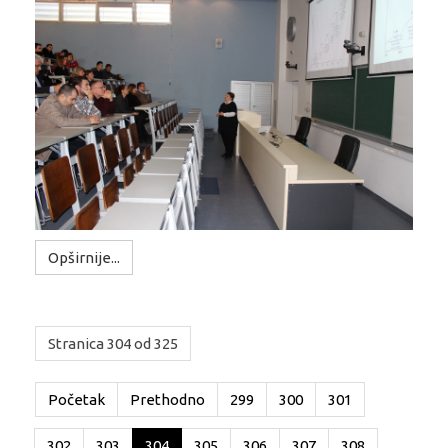
Opširnije...
Stranica 304 od 325
Početak
Prethodno
299
300
301
302
303
304
305
306
307
308