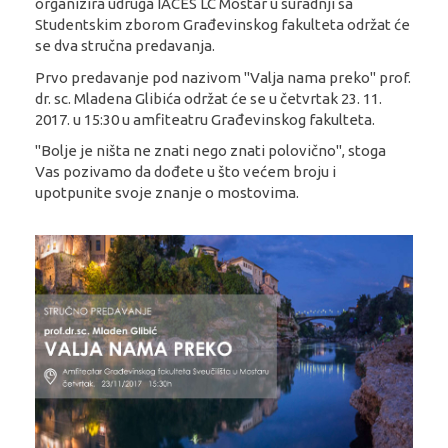
organizira udruga IACES LC Mostar u suradnji sa
Studentskim zborom Građevinskog fakulteta održat će
se dva stručna predavanja.
Prvo predavanje pod nazivom "Valja nama preko" prof.
dr. sc. Mladena Glibića održat će se u četvrtak 23. 11.
2017. u 15:30 u amfiteatru Građevinskog fakulteta.
"Bolje je ništa ne znati nego znati polovično", stoga
Vas pozivamo da dođete u što većem broju i
upotpunite svoje znanje o mostovima.