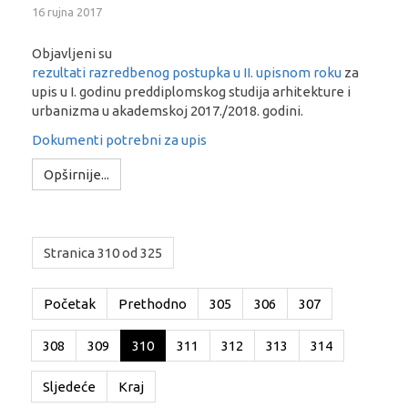
16 rujna 2017
Objavljeni su
rezultati razredbenog postupka u II. upisnom roku
za
upis u I. godinu preddiplomskog studija arhitekture i
urbanizma u akademskoj 2017./2018. godini.
Dokumenti potrebni za upis
Opširnije...
Stranica 310 od 325
Početak
Prethodno
305
306
307
308
309
310
311
312
313
314
Sljedeće
Kraj