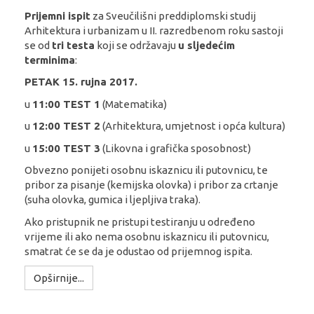
Prijemni ispit
za Sveučilišni preddiplomski studij
Arhitektura i urbanizam u II. razredbenom roku sastoji
se od
tri testa
koji se održavaju
u sljedećim
terminima
:
PETAK 15. rujna 2017.
u
11:00 TEST 1
(Matematika)
u
12:00 TEST 2
(Arhitektura, umjetnost i opća kultura)
u
15:00 TEST 3
(Likovna i grafička sposobnost)
Obvezno ponijeti osobnu iskaznicu ili putovnicu, te
pribor za pisanje (kemijska olovka) i pribor za crtanje
(suha olovka, gumica i ljepljiva traka).
Ako pristupnik ne pristupi testiranju u određeno
vrijeme ili ako nema osobnu iskaznicu ili putovnicu,
smatrat će se da je odustao od prijemnog ispita.
Opširnije...