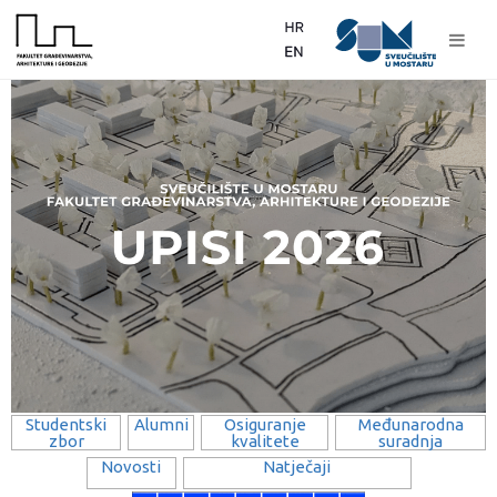
Studentski
Alumni
Osiguranje
Međunarodna
zbor
kvalitete
suradnja
Novosti
Natječaji