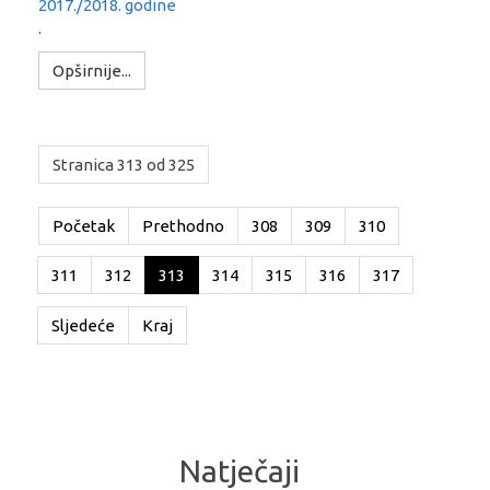
2017./2018. godine
.
Opširnije...
Stranica 313 od 325
Početak
Prethodno
308
309
310
311
312
313
314
315
316
317
Sljedeće
Kraj
Natječaji