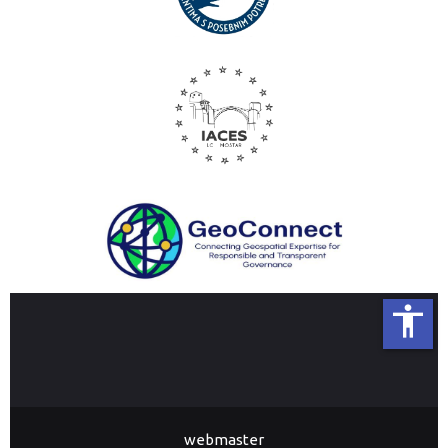
accessibility
webmaster