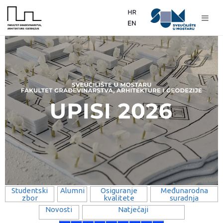
Studentski
Alumni
Osiguranje
Međunarodna
zbor
kvalitete
suradnja
Novosti
Natječaji