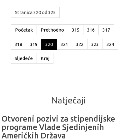
Stranica 320 od 325
Početak
Prethodno
315
316
317
318
319
320
321
322
323
324
Sljedeće
Kraj
Natječaji
Otvoreni pozivi za stipendijske
programe Vlade Sjedinjenih
Američkih Država