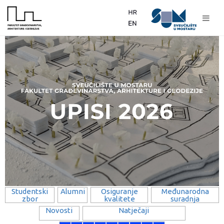
Studentski
Alumni
Osiguranje
Međunarodna
zbor
kvalitete
suradnja
Novosti
Natječaji