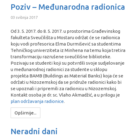
Poziv – Međunarodna radionica
03 svibnja 2017
Od 3. 5. 2017. do 8. 5. 2017. u prostorima Građevinskog
fakulteta Sveučilišta u Mostaru održat će se radionica
koju vodi profesorica Elma Durmišević sa studentima
Tehničkog univerziteta iz Minhena na temu koja tretira
transformaciju razrušene sveučilišne biblioteke.
Pozivaju se studenti koji su potvrdili svoje sudjelovanje
u međunarodnoj radionici za studente u sklopu
projekta BAMB (Buildings as Material Banks) koja će se
održati u Nizozemskoj da se pridruže radionici kako bi
se upoznali i pripremili za radionicu u Nizozemskoj.
Kontakt osoba je dr. sc. Vlaho Akmadžić, a u prilogu je
plan održavanja radionice
.
Opširnije...
Neradni dani