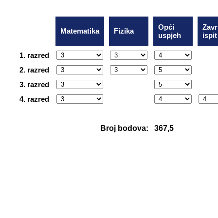
Opći
Zavr
Matematika
Fizika
uspjeh
ispit
1. razred
2. razred
3. razred
4. razred
Broj bodova: