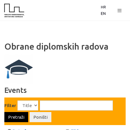
Obrane diplomskih radova
Events
Filter
Pretraži
Poništi