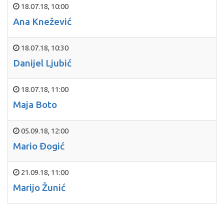
18.07.18
,
10:00
Ana Knežević
18.07.18
,
10:30
Danijel Ljubić
18.07.18
,
11:00
Maja Boto
05.09.18
,
12:00
Mario Đogić
21.09.18
,
11:00
Marijo Žunić