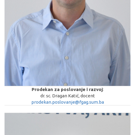
Prodekan za poslovanje i razvoj
:
dr. sc. Dragan Katić, docent
prodekan.poslovanje@fgag.sum.ba