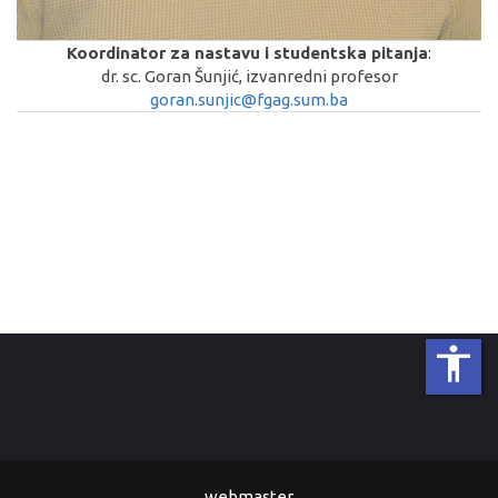
Koordinator za nastavu i studentska pitanja
:
dr. sc. Goran Šunjić, izvanredni profesor
goran.sunjic@fgag.sum.ba
accessibility
webmaster