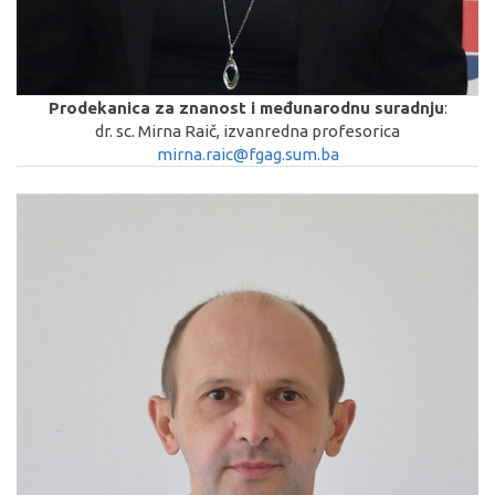
Prodekanica za znanost i međunarodnu suradnju
:
dr. sc. Mirna Raič, izvanredna profesorica
mirna.raic@fgag.sum.ba