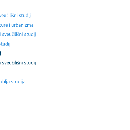
čilišni studij
kture i urbanizma
eučilišni studij
tudij
j
veučilišni studij
blja studija