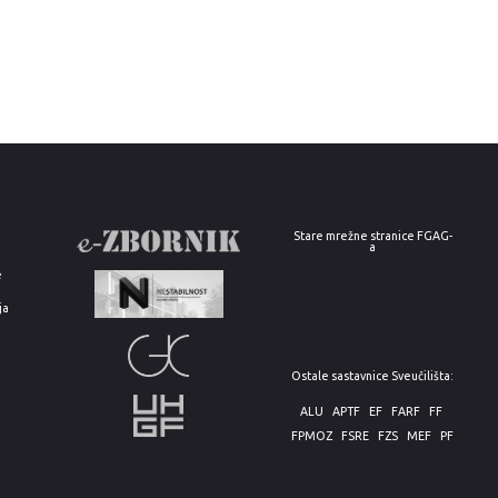
Stare mrežne stranice FGAG-
a
e
ja
Ostale sastavnice Sveučilišta:
ALU
APTF
EF
FARF
FF
FPMOZ
FSRE
FZS
MEF
PF