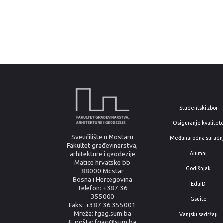
Studentski zbor
Osiguranje kvalitet
Sveučilište u Mostaru
Međunarodna suradn
Fakultet građevinarstva,
arhitekture i geodezije
Alumni
Matice hrvatske bb
Godišnjak
88000 Mostar
Bosna i Hercegovina
EduID
Telefon: +387 36
355000
Gsuite
Faks: +387 36 355001
Mreža: fgag.sum.ba
Vanjski sadržaji
E-pošta: fgag@sum.ba