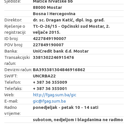
Sjedište:
Matice hrvatske bb
88000 Mostar
Bosna i Hercegovina
Direktor:
dr. sc. Dragan Katić, dipl. ing. građ.
Rješenje o
Tt-O-26/15 - Općinski sud Mostar, 2.
registraciji:
veljače 2015.
ID broj:
4227849190007
PDV broj:
227849190007
Banka:
UniCredit bank d.d. Mostar
Transakcijski
3381302246915476
račun:
Devizni račun:
BA393381304846916862
SWIFT:
UNCRBA22
Telefon:
+ 387 36 355009
Telefaks:
+ 387 36 355001
Web:
http://fgag.sum.ba/gic
E-mail:
gic@fgag.sum.ba
Radno
ponedjeljak - petak 10 - 14 sati
vrijeme:
subotom, nedjeljom i blagdanima ne radimo