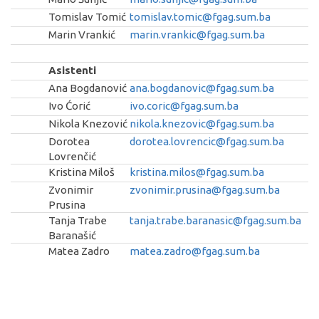
Tomislav Tomić
tomislav.tomic@fgag.sum.ba
Marin Vrankić
marin.vrankic@fgag.sum.ba
Asistenti
Ana Bogdanović
ana.bogdanovic@fgag.sum.ba
Ivo Ćorić
ivo.coric@fgag.sum.ba
Nikola Knezović
nikola.knezovic@fgag.sum.ba
Dorotea
dorotea.lovrencic@fgag.sum.ba
Lovrenčić
Kristina Miloš
kristina.milos@fgag.sum.ba
Zvonimir
zvonimir.prusina@fgag.sum.ba
Prusina
Tanja Trabe
tanja.trabe.baranasic@fgag.sum.ba
Baranašić
Matea Zadro
matea.zadro@fgag.sum.ba