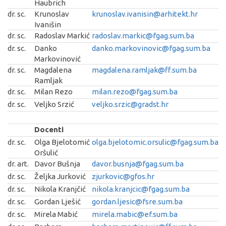
Haubrich
dr. sc.
Krunoslav
krunoslav.ivanisin@arhitekt.hr
Ivanišin
dr. sc.
Radoslav Markić
radoslav.markic@fgag.sum.ba
dr. sc.
Danko
danko.markovinovic@fgag.sum.ba
Markovinović
dr. sc.
Magdalena
magdalena.ramljak@ff.sum.ba
Ramljak
dr. sc.
Milan Rezo
milan.rezo@fgag.sum.ba
dr. sc.
Veljko Srzić
veljko.srzic@gradst.hr
Docenti
dr. sc.
Olga Bjelotomić
olga.bjelotomic.orsulic@fgag.sum.ba
Oršulić
dr. art.
Davor Bušnja
davor.busnja@fgag.sum.ba
dr. sc.
Željka Jurković
zjurkovic@gfos.hr
dr. sc.
Nikola Kranjčić
nikola.kranjcic@fgag.sum.ba
dr. sc.
Gordan Lješić
gordan.ljesic@fsre.sum.ba
dr. sc.
Mirela Mabić
mirela.mabic@ef.sum.ba