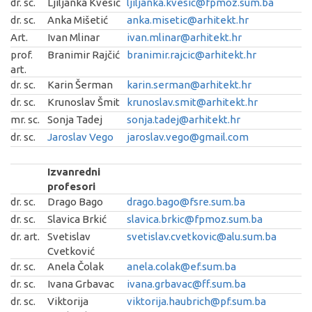
dr. sc.
Ljiljanka Kvesić
ljiljanka.kvesic@fpmoz.sum.ba
dr. sc.
Anka Mišetić
anka.misetic@arhitekt.hr
Art.
Ivan Mlinar
ivan.mlinar@arhitekt.hr
prof.
Branimir Rajčić
branimir.rajcic@arhitekt.hr
art.
dr. sc.
Karin Šerman
karin.serman@arhitekt.hr
dr. sc.
Krunoslav Šmit
krunoslav.smit@arhitekt.hr
mr. sc.
Sonja Tadej
sonja.tadej@arhitekt.hr
dr. sc.
Jaroslav Vego
jaroslav.vego@gmail.com
Izvanredni
profesori
dr. sc.
Drago Bago
drago.bago@fsre.sum.ba
dr. sc.
Slavica Brkić
slavica.brkic@fpmoz.sum.ba
dr. art.
Svetislav
svetislav.cvetkovic@alu.sum.ba
Cvetković
dr. sc.
Anela Čolak
anela.colak@ef.sum.ba
dr. sc.
Ivana Grbavac
ivana.grbavac@ff.sum.ba
dr. sc.
Viktorija
viktorija.haubrich@pf.sum.ba