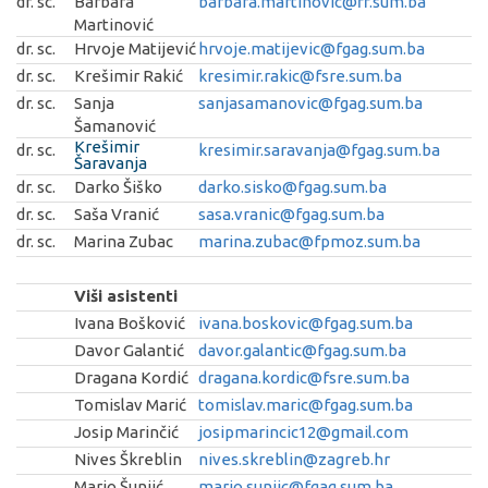
dr. sc.
Barbara
barbara.martinovic@ff.sum.ba
Martinović
dr. sc.
Hrvoje Matijević
hrvoje.matijevic@fgag.sum.ba
dr. sc.
Krešimir Rakić
kresimir.rakic@fsre.sum.ba
dr. sc.
Sanja
sanjasamanovic@fgag.sum.ba
Šamanović
Krešimir
dr. sc.
kresimir.saravanja@fgag.sum.ba
Šaravanja
dr. sc.
Darko Šiško
darko.sisko@fgag.sum.ba
dr. sc.
Saša Vranić
sasa.vranic@fgag.sum.ba
dr. sc.
Marina Zubac
marina.zubac@fpmoz.sum.ba
Viši asistenti
Ivana Bošković
ivana.boskovic@fgag.sum.ba
Davor Galantić
davor.galantic@fgag.sum.ba
Dragana Kordić
dragana.kordic@fsre.sum.ba
Tomislav Marić
tomislav.maric@fgag.sum.ba
Josip Marinčić
josipmarincic12@gmail.com
Nives Škreblin
nives.skreblin@zagreb.hr
Mario Šunjić
mario.sunjic@fgag.sum.ba