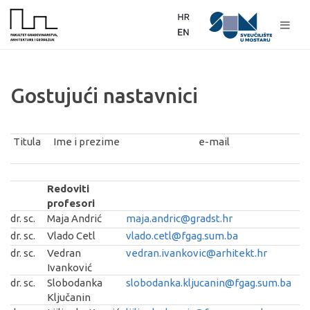
Gostujući nastavnici
Titula
Ime i prezime
e-mail
Redoviti
profesori
dr. sc.
Maja Andrić
maja.andric@gradst.hr
dr. sc.
Vlado Cetl
vlado.cetl@fgag.sum.ba
dr. sc.
Vedran
vedran.ivankovic@arhitekt.hr
Ivanković
dr. sc.
Slobodanka
slobodanka.kljucanin@fgag.sum.ba
Ključanin