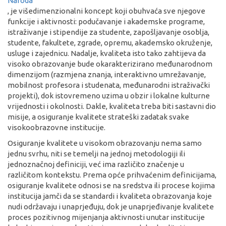
Naroda
, je višedimenzionalni koncept koji obuhvaća sve njegove
funkcije i aktivnosti: podučavanje i akademske programe,
istraživanje i stipendije za studente, zapošljavanje osoblja,
studente, fakultete, zgrade, opremu, akademsko okruženje,
usluge i zajednicu. Nadalje, kvaliteta isto tako zahtijeva da
visoko obrazovanje bude okarakterizirano međunarodnom
dimenzijom (razmjena znanja, interaktivno umrežavanje,
mobilnost profesora i studenata, međunarodni istraživački
projekti), dok istovremeno uzima u obzir i lokalne kulturne
vrijednosti i okolnosti. Dakle, kvaliteta treba biti sastavni dio
misije, a osiguranje kvalitete strateški zadatak svake
visokoobrazovne institucije.
Osiguranje kvalitete u visokom obrazovanju nema samo
jednu svrhu, niti se temelji na jednoj metodologiji ili
jednoznačnoj definiciji, već ima različito značenje u
različitom kontekstu. Prema opće prihvaćenim definicijama,
osiguranje kvalitete odnosi se na sredstva ili procese kojima
institucija jamči da se standardi i kvaliteta obrazovanja koje
nudi održavaju i unaprjeđuju, dok je unaprjeđivanje kvalitete
proces pozitivnog mijenjanja aktivnosti unutar institucije