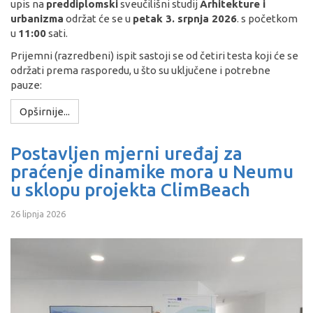
upis na
preddiplomski
sveučilišni studij
Arhitekture i
urbanizma
održat će se u
petak 3. srpnja 2026
. s početkom
u
11:00
sati.
Prijemni (razredbeni) ispit sastoji se od četiri testa koji će se
održati prema rasporedu, u što su uključene i potrebne
pauze:
Opširnije...
Postavljen mjerni uređaj za
praćenje dinamike mora u Neumu
u sklopu projekta ClimBeach
26 lipnja 2026