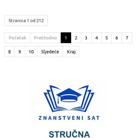
Stranica 1 od 212
Početak
Prethodno
1
2
3
4
5
6
7
8
9
10
Sljedeće
Kraj