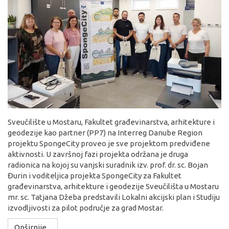
Sveučilište u Mostaru, Fakultet građevinarstva, arhitekture i
geodezije kao partner (PP7) na Interreg Danube Region
projektu SpongeCity proveo je sve projektom predviđene
aktivnosti. U završnoj fazi projekta održana je druga
radionica na kojoj su vanjski suradnik izv. prof. dr. sc. Bojan
Đurin i voditeljica projekta SpongeCity za Fakultet
građevinarstva, arhitekture i geodezije Sveučilišta u Mostaru
mr. sc. Tatjana Džeba predstavili Lokalni akcijski plan i Studiju
izvodljivosti za pilot područje za grad Mostar.
Opširnije...