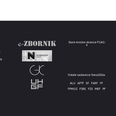
Stare mrežne stranice FGAG-
a
e
ja
Ostale sastavnice Sveučilišta:
ALU
APTF
EF
FARF
FF
FPMOZ
FSRE
FZS
MEF
PF