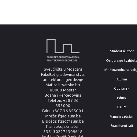
Studentski zbor
Osiguranje kvalitet
Sveučilište u Mostaru
Međunarodna suradn
Fakultet građevinarstva,
arhitekture i geodezije
Alumni
Matice hrvatske bb
Godišnjak
88000 Mostar
Bosna i Hercegovina
EduID
Telefon: +387 36
355000
Gsuite
Faks: +387 36 355001
Mreža: fgag.sum.ba
Vanjski sadržaji
E-pošta: fgag@sum.ba
Znanstveni sati
Transakcijski račun:
3381302271309618
kod UniCredit Bank d.d.