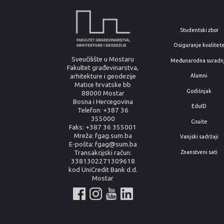
Studentski zbor
Osiguranje kvalitet
Sveučilište u Mostaru
Međunarodna suradn
Fakultet građevinarstva,
arhitekture i geodezije
Alumni
Matice hrvatske bb
Godišnjak
88000 Mostar
Bosna i Hercegovina
EduID
Telefon: +387 36
355000
Gsuite
Faks: +387 36 355001
Mreža: fgag.sum.ba
Vanjski sadržaji
E-pošta: fgag@sum.ba
Znanstveni sati
Transakcijski račun:
3381302271309618
kod UniCredit Bank d.d.
Mostar