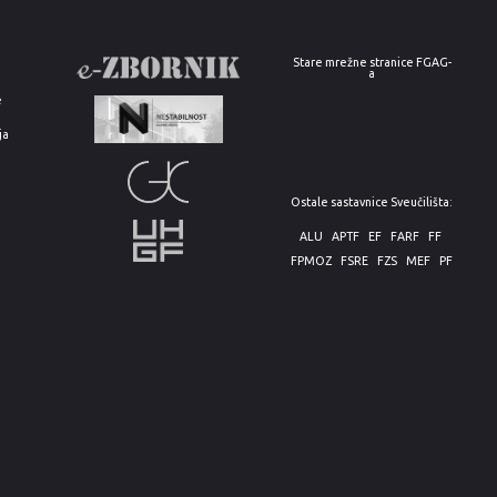
Stare mrežne stranice FGAG-
a
e
ja
Ostale sastavnice Sveučilišta:
ALU
APTF
EF
FARF
FF
FPMOZ
FSRE
FZS
MEF
PF