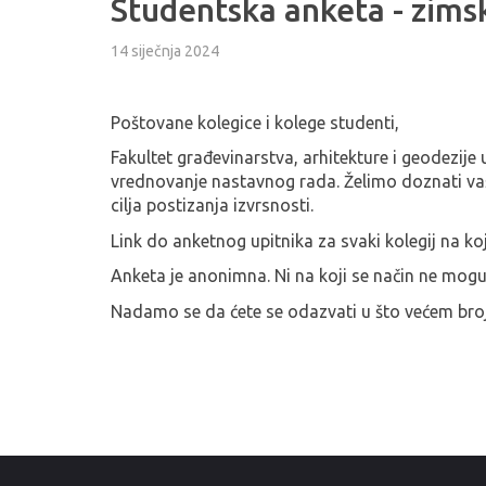
Studentska anketa - zims
14 siječnja 2024
Poštovane kolegice i kolege studenti,
Fakultet građevinarstva, arhitekture i geodezije
vrednovanje nastavnog rada. Želimo doznati vaše
cilja postizanja izvrsnosti.
Link do anketnog upitnika za svaki kolegij na ko
Anketa je anonimna. Ni na koji se način ne mog
Nadamo se da ćete se odazvati u što većem broju 