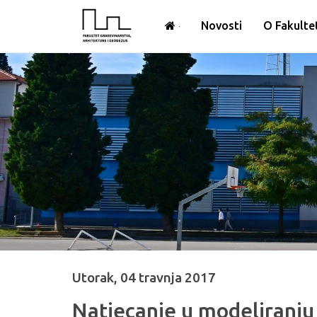
Novosti
O Fakulte
Utorak, 04 travnja 2017
Natjecanje u modeliranj