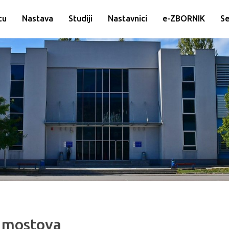
tu
Nastava
Studiji
Nastavnici
e-ZBORNIK
Se
u mostova