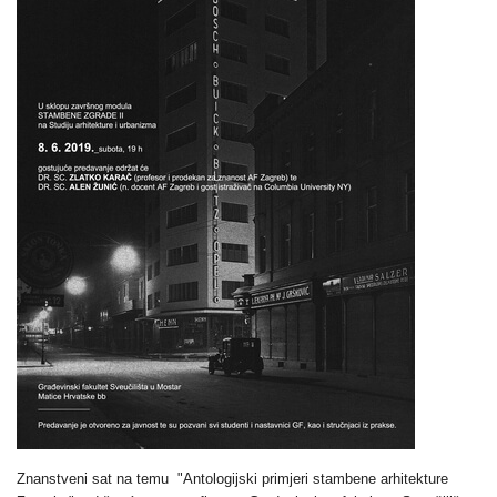
Znanstveni sat na temu
"Antologijski primjeri stambene arhitekture