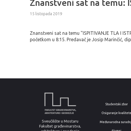
Znanstveni sat na temu:
15 listopada 2019
Znanstveni sat na temu "ISPITIVANJE TLA I ISTR
početkom u 8:15. Predavač je Josip Marinčić, dipl
Studentski zbor
Osiguranje kvalitet
Sveučilište u Mostaru
Međunarodna suradn
Fakultet građevinarstva,
Alumni