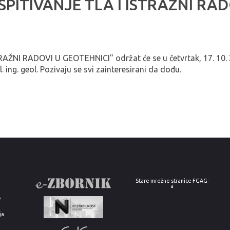
 ISPITIVANJE TLA I ISTRAŽNI R
AŽNI RADOVI U GEOTEHNICI" održat će se u četvrtak, 17. 10. 2
. ing. geol. Pozivaju se svi zainteresirani da dođu.
Stare mrežne stranice FGAG-
a
e
ja