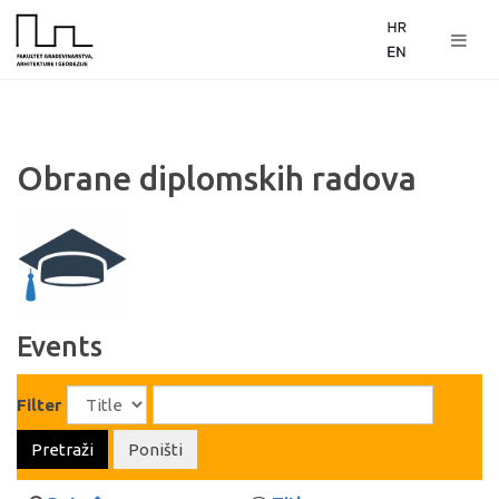
Obrane diplomskih radova
Events
Filter
Pretraži
Poništi