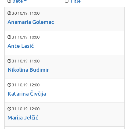
Date
Title
30.10.19
,
11:00
Anamaria Golemac
31.10.19
,
10:00
Ante Lasić
31.10.19
,
11:00
Nikolina Budimir
31.10.19
,
12:00
Katarina Čivčija
31.10.19
,
12:00
Marija Jelčić