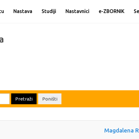
tu
Nastava
Studiji
Nastavnici
e-ZBORNIK
Se
a
Pretraži
Poništi
Magdalena R