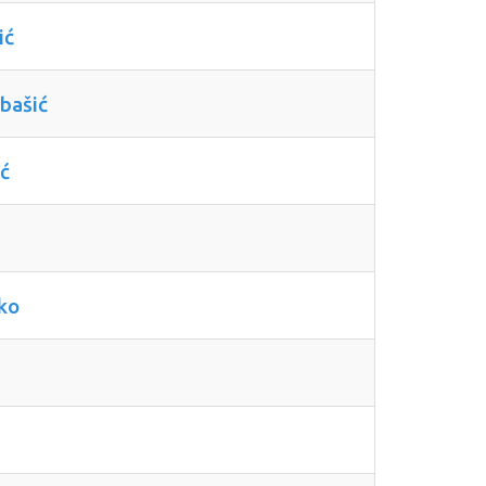
ić
bašić
ić
ko