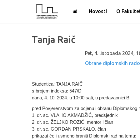
Novosti
O Fakulte
Tanja Raič
Pet, 4. listopada 2024
,
1
Obrane diplomskih rad
Studentica: TANJA RAIČ
s brojem indeksa: 547/D
dana, 4. 10. 2024. u 10:00 sati, u predavaonici B
pred Povjerenstvom za ocjenu i obranu Diplomskog r
1. dr. sc. VLAHO AKMADŽIĆ, predsjednik
2. dr. sc. ŽELJKO ROZIĆ, mentor i član
3. dr. sc. GORDAN PRSKALO, član
prikazat će i usmeno braniti Diplomski rad na temu: