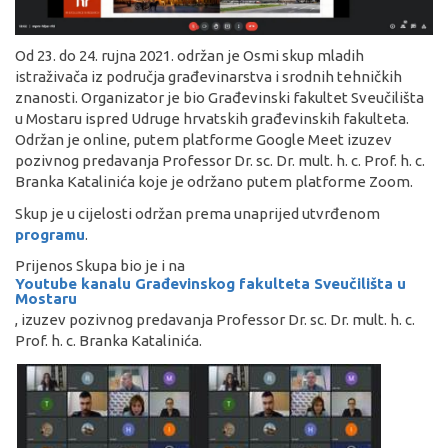
Od 23. do 24. rujna 2021. održan je Osmi skup mladih
istraživača iz područja građevinarstva i srodnih tehničkih
znanosti. Organizator je bio Građevinski fakultet Sveučilišta
u Mostaru ispred Udruge hrvatskih građevinskih fakulteta.
Održan je online, putem platforme Google Meet izuzev
pozivnog predavanja Professor Dr. sc. Dr. mult. h. c. Prof. h. c.
Branka Katalinića koje je održano putem platforme Zoom.
Skup je u cijelosti održan prema unaprijed utvrđenom
programu
.
Prijenos Skupa bio je i na
Youtube kanalu Građevinskog fakulteta Sveučilišta u
Mostaru
, izuzev pozivnog predavanja Professor Dr. sc. Dr. mult. h. c.
Prof. h. c. Branka Katalinića.