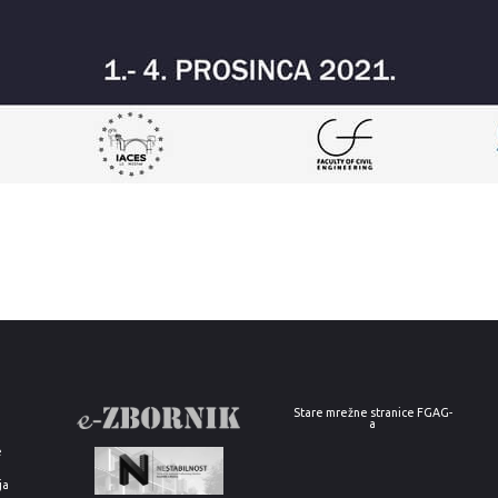
Stare mrežne stranice FGAG-
a
e
ja