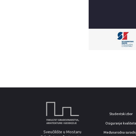
Studentski zbor
Osiguranje kvalitet
Sveučilište u Mostaru
Međunarodna suradn