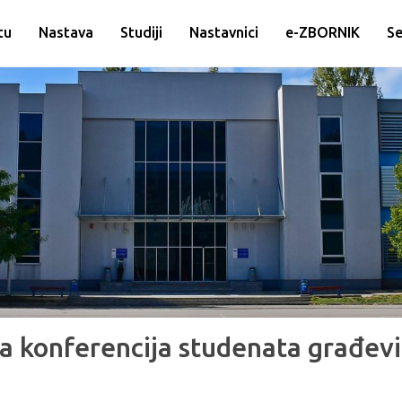
tu
Nastava
Studiji
Nastavnici
e-ZBORNIK
Se
 konferencija studenata građevi