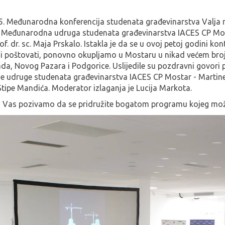
m 5. Međunarodna konferencija studenata građevinarstva Valja
te Međunarodna udruga studenata građevinarstva IACES CP Mos
. dr. sc. Maja Prskalo. Istakla je da se u ovoj petoj godini kont
i poštovati, ponovno okupljamo u Mostaru u nikad većem broj
Sada, Novog Pazara i Podgorice. Uslijedile su pozdravni govori
ne udruge studenata građevinarstva IACES CP Mostar - Martin
Stipe Mandića. Moderator izlaganja je Lucija Markota.
pa Vas pozivamo da se pridružite bogatom programu kojeg može