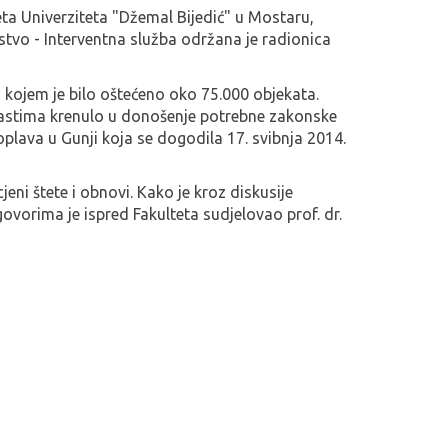
ta Univerziteta "Džemal Bijedić" u Mostaru,
rstvo - Interventna služba održana je radionica
 u kojem je bilo oštećeno oko 75.000 objekata.
 vlastima krenulo u donošenje potrebne zakonske
oplava u Gunji koja se dogodila 17. svibnja 2014.
ni štete i obnovi. Kako je kroz diskusije
govorima je ispred Fakulteta sudjelovao prof. dr.