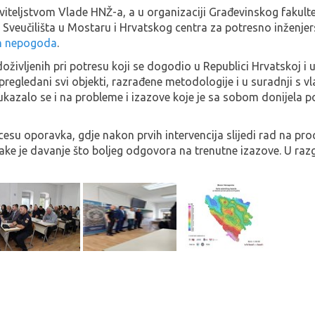
iteljstvom Vlade HNŽ-a, a u organizaciji Građevinskog fakulte
e Sveučilišta u Mostaru i Hrvatskog centra za potresno inženje
ih nepogoda
.
 doživljenih pri potresu koji se dogodio u Republici Hrvatskoj i
pregledani svi objekti, razrađene metodologije i u suradnji s
 ukazalo se i na probleme i izazove koje je sa sobom donijela p
u oporavka, gdje nakon prvih intervencija slijedi rad na procje
čnjake je davanje što boljeg odgovora na trenutne izazove. U raz