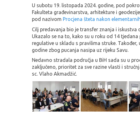
U subotu 19. listopada 2024. godine, pod pokrov
Fakulteta građevinarstva, arhitekture i geodezij
pod nazivom
Procjena šteta nakon elementarn
Cilj predavanja bio je transfer znanja i iskustva
Ukazalo se na to, kako su u roku od 14 tjedana 
regulative u skladu s pravilima struke. Također,
godine zbog pucanja nasipa uz rijeku Savu.
Nedavno stradala područja u BiH sada su u proces
zaključeno, prioritet za sve razine vlasti i stru
sc. Vlaho Akmadžić.