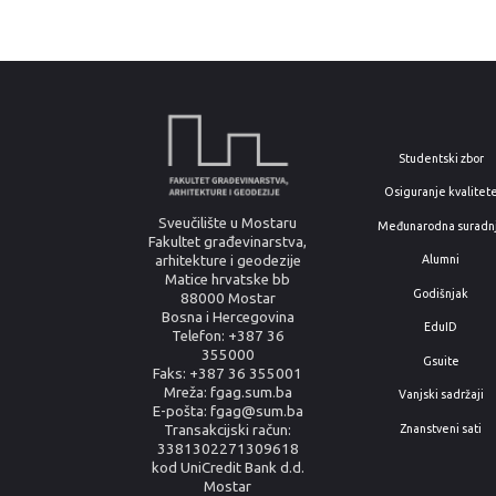
Studentski zbor
Osiguranje kvalitet
Sveučilište u Mostaru
Međunarodna suradn
Fakultet građevinarstva,
arhitekture i geodezije
Alumni
Matice hrvatske bb
Godišnjak
88000 Mostar
Bosna i Hercegovina
EduID
Telefon: +387 36
355000
Gsuite
Faks: +387 36 355001
Mreža: fgag.sum.ba
Vanjski sadržaji
E-pošta: fgag@sum.ba
Znanstveni sati
Transakcijski račun:
3381302271309618
kod UniCredit Bank d.d.
Mostar