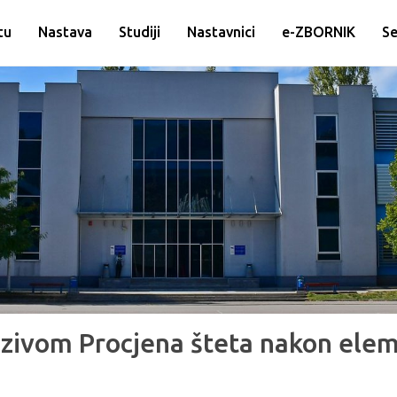
tu
Nastava
Studiji
Nastavnici
e-ZBORNIK
Se
azivom Procjena šteta nakon ele