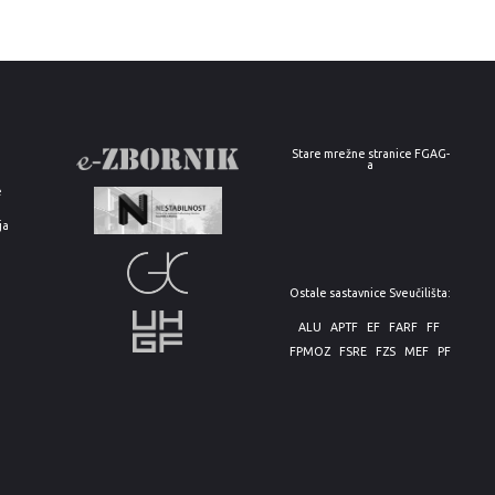
Stare mrežne stranice FGAG-
a
e
ja
Ostale sastavnice Sveučilišta:
ALU
APTF
EF
FARF
FF
FPMOZ
FSRE
FZS
MEF
PF