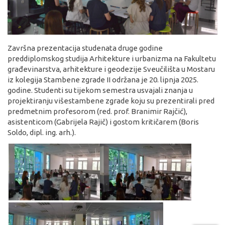
Završna prezentacija studenata druge godine
preddiplomskog studija Arhitekture i urbanizma na Fakultetu
građevinarstva, arhitekture i geodezije Sveučilišta u Mostaru
iz kolegija Stambene zgrade II održana je 20. lipnja 2025.
godine. Studenti su tijekom semestra usvajali znanja u
projektiranju višestambene zgrade koju su prezentirali pred
predmetnim profesorom (red. prof. Branimir Rajčić),
asistenticom (Gabrijela Rajič) i gostom kritičarem (Boris
Soldo, dipl. ing. arh.).