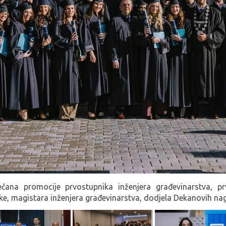
čana promocije prvostupnika inženjera građevinarstva, prv
ike, magistara inženjera građevinarstva, dodjela Dekanovih na