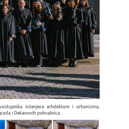
ostupnika inženjera arhitekture i urbanizma,
grada i Dekanovih pohvalnica.