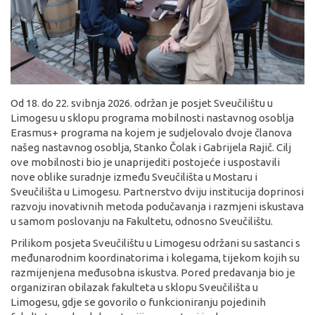
Od 18. do 22. svibnja 2026. održan je posjet Sveučilištu u
Limogesu u sklopu programa mobilnosti nastavnog osoblja
Erasmus+ programa na kojem je sudjelovalo dvoje članova
našeg nastavnog osoblja, Stanko Čolak i Gabrijela Rajič. Cilj
ove mobilnosti bio je unaprijediti postojeće i uspostavili
nove oblike suradnje između Sveučilišta u Mostaru i
Sveučilišta u Limogesu. Partnerstvo dviju institucija doprinosi
razvoju inovativnih metoda podučavanja i razmjeni iskustava
u samom poslovanju na Fakultetu, odnosno Sveučilištu.
Prilikom posjeta Sveučilištu u Limogesu održani su sastanci s
međunarodnim koordinatorima i kolegama, tijekom kojih su
razmijenjena međusobna iskustva. Pored predavanja bio je
organiziran obilazak fakulteta u sklopu Sveučilišta u
Limogesu, gdje se govorilo o funkcioniranju pojedinih