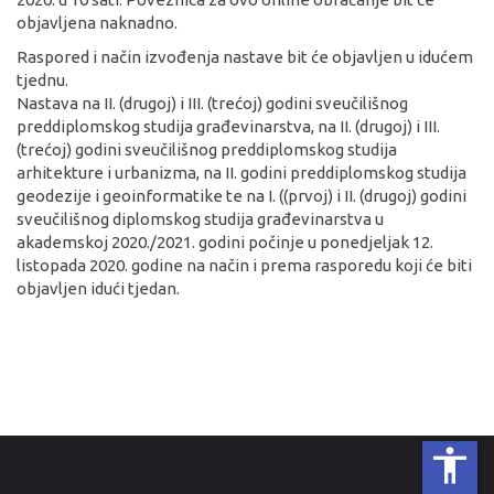
objavljena naknadno.
Raspored i način izvođenja nastave bit će objavljen u idućem
tjednu.
Nastava na II. (drugoj) i III. (trećoj) godini sveučilišnog
preddiplomskog studija građevinarstva, na II. (drugoj) i III.
(trećoj) godini sveučilišnog preddiplomskog studija
arhitekture i urbanizma, na II. godini preddiplomskog studija
geodezije i geoinformatike te na I. ((prvoj) i II. (drugoj) godini
sveučilišnog diplomskog studija građevinarstva u
akademskoj 2020./2021. godini počinje u ponedjeljak 12.
listopada 2020. godine na način i prema rasporedu koji će biti
objavljen idući tjedan.
accessibility