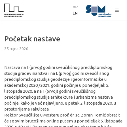
Početak nastave
25 rujna 2020
Nastava na I. (prvoj) godini sveučilišnog preddiplomskog
studija građevinarstva i na I. (prvoj) godini sveučilišnog
preddiplomskog studija geodezije i geoinformatike u
akademskoj 2020./2021. godini počinje u ponedjeljak 5.
listopada 2020. a na I. (prvoj) godini sveučilišnog
preddiplomskog studija arhitekture i urbanizma nastava
počinje, kako je već najavljeno, u petak 2. listopada 2020. u
prostorijama Fakulteta.
Rektor Sveučilišta u Mostaru prof. dr. sc. Zoran Tomić obratit
će se svim brucošima online putem u ponedjeljak 5. listopada
2020. u 10 sati. Poveznica za ovo online obraćanje bit će