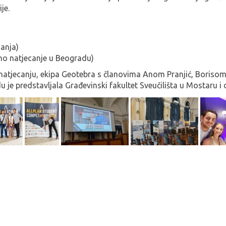
je.
canja)
lno natjecanje u Beogradu)
tjecanju, ekipa Geotebra s članovima Anom Pranjić, Borisom 
je predstavljala Građevinski fakultet Sveučilišta u Mostaru i o