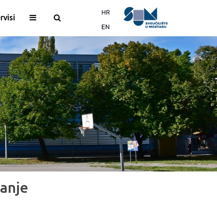
rvisi
canje