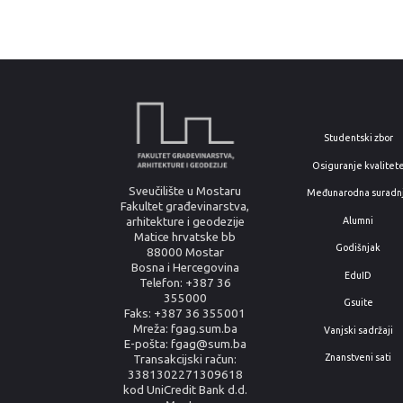
Studentski zbor
Osiguranje kvalitet
Sveučilište u Mostaru
Međunarodna suradn
Fakultet građevinarstva,
arhitekture i geodezije
Alumni
Matice hrvatske bb
Godišnjak
88000 Mostar
Bosna i Hercegovina
EduID
Telefon: +387 36
355000
Gsuite
Faks: +387 36 355001
Mreža: fgag.sum.ba
Vanjski sadržaji
E-pošta: fgag@sum.ba
Znanstveni sati
Transakcijski račun:
3381302271309618
kod UniCredit Bank d.d.