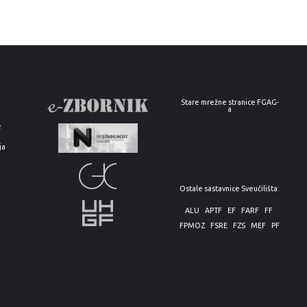
Stare mrežne stranice FGAG-
a
e
ja
Ostale sastavnice Sveučilišta:
ALU
APTF
EF
FARF
FF
FPMOZ
FSRE
FZS
MEF
PF