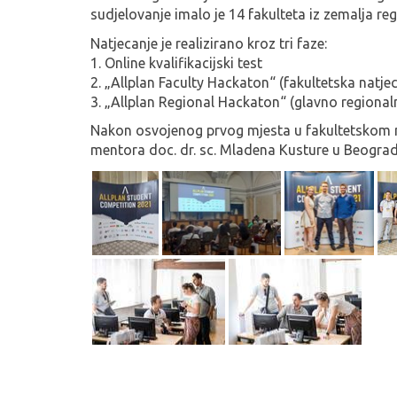
sudjelovanje imalo je 14 fakulteta iz zemalja regi
Natjecanje je realizirano kroz tri faze:
1. Online kvalifikacijski test
2. „Allplan Faculty Hackaton“ (fakultetska natje
3. „Allplan Regional Hackaton“ (glavno regiona
Nakon osvojenog prvog mjesta u fakultetskom na
mentora doc. dr. sc. Mladena Kusture u Beogradu 