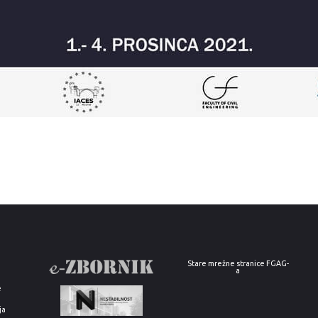
Stare mrežne stranice FGAG-
a
e
ja