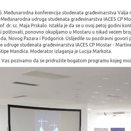
m 5. Međunarodna konferencija studenata građevinarstva Valja
te Međunarodna udruga studenata građevinarstva IACES CP Mos
. dr. sc. Maja Prskalo. Istakla je da se u ovoj petoj godini kont
i poštovati, ponovno okupljamo u Mostaru u nikad većem broj
Sada, Novog Pazara i Podgorice. Uslijedile su pozdravni govori
ne udruge studenata građevinarstva IACES CP Mostar - Martin
Stipe Mandića. Moderator izlaganja je Lucija Markota.
pa Vas pozivamo da se pridružite bogatom programu kojeg može