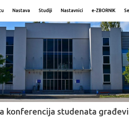
tu
Nastava
Studiji
Nastavnici
e-ZBORNIK
Se
 konferencija studenata građevi