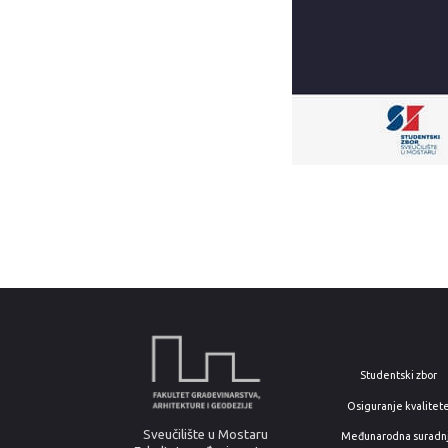
Studentski zbor
Osiguranje kvalitet
Sveučilište u Mostaru
Međunarodna suradn