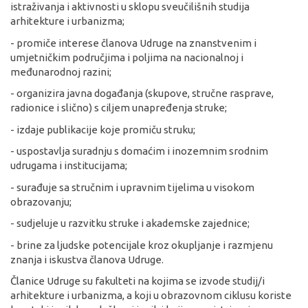
istraživanja i aktivnosti u sklopu sveučilišnih studija
arhitekture i urbanizma;
- promiče interese članova Udruge na znanstvenim i
umjetničkim područjima i poljima na nacionalnoj i
međunarodnoj razini;
- organizira javna događanja (skupove, stručne rasprave,
radionice i slično) s ciljem unapređenja struke;
- izdaje publikacije koje promiču struku;
- uspostavlja suradnju s domaćim i inozemnim srodnim
udrugama i institucijama;
- surađuje sa stručnim i upravnim tijelima u visokom
obrazovanju;
- sudjeluje u razvitku struke i akademske zajednice;
- brine za ljudske potencijale kroz okupljanje i razmjenu
znanja i iskustva članova Udruge.
Članice Udruge su fakulteti na kojima se izvode studij/i
arhitekture i urbanizma, a koji u obrazovnom ciklusu koriste