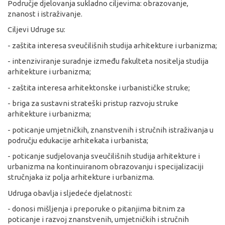
Područje djelovanja sukladno ciljevima: obrazovanje,
znanost i istraživanje.
Ciljevi Udruge su:
- zaštita interesa sveučilišnih studija arhitekture i urbanizma;
- intenziviranje suradnje između fakulteta nositelja studija
arhitekture i urbanizma;
- zaštita interesa arhitektonske i urbanističke struke;
- briga za sustavni strateški pristup razvoju struke
arhitekture i urbanizma;
- poticanje umjetničkih, znanstvenih i stručnih istraživanja u
području edukacije arhitekata i urbanista;
- poticanje sudjelovanja sveučilišnih studija arhitekture i
urbanizma na kontinuiranom obrazovanju i specijalizaciji
stručnjaka iz polja arhitekture i urbanizma.
Udruga obavlja i sljedeće djelatnosti:
- donosi mišljenja i preporuke o pitanjima bitnim za
poticanje i razvoj znanstvenih, umjetničkih i stručnih