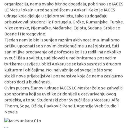
organizaciju, nama ovako bitnog događaja, pobrinuo se IACES
LC Metu, lokalni ured sa sjedištem u Ankari. Kako je IACES
udruga koja djeluje u cijelom svijetu, tako su događaju
prisustvovali studenti iz Portugala, Grčke, Rumunjske, Turske,
Nizozemske, Njemačke, Mađarske, Egipta, Sudana, Srbije te
Bosne i Hercegovine.
Tjedan nam je bio ispunjen raznim aktivnostima. Imali smo
priliku upoznati se s novim dostignućima u našoj struci, čuti
zanimljiva predavanja od profesora koji su radili na nekoliko
sveučilišta u svijetu, sudjelovati u radionicama s poznatim
tvrtkama u svijetu, obići Ankaru te se tako susresti s drugom
kulturom i običajima. No, najvažnije od svega je što smo
stekli nova prijateljstva i poznanstva koja će nama zasigurno
dobro doći u budućnosti.
Ovim putem, članovi udruge IACES LC Mostar žele se zahvaliti
sponzorima koji su uvelike pridonijeli u ostvarivanju ovog
projekta, a to su: Studentski zbor Sveučilišta u Mostaru, Alfa
Therm, Sopa, Džida, Pavković Paneli, Agencija Web Studio i
Nevals.