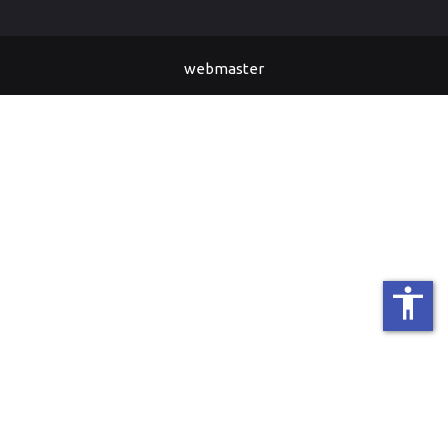
webmaster
accessibility