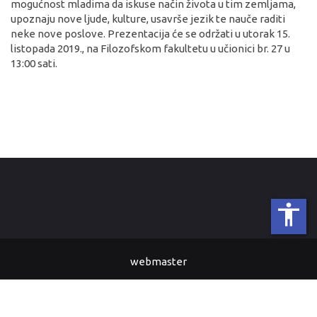
mogućnost mladima da iskuse način života u tim zemljama,
upoznaju nove ljude, kulture, usavrše jezik te nauče raditi
neke nove poslove. Prezentacija će se održati u utorak 15.
listopada 2019., na Filozofskom fakultetu u učionici br. 27 u
13:00 sati.
accessibility
webmaster