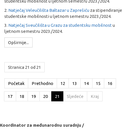
studentsku mobilnost u ljetnom semestru 2023./2024.
2.
Natječaj Veleučilišta Baltazar u Zaprešiću
za stipendiranje
studentske mobilnosti u ljetnom semestru 2023./2024.
3.
Natječaj Sveučilišta u Grazu za studentsku mobilnost
u
ljetnom semestru 2023./2024.
Opširnije...
Stranica 21 od 21
Početak
Prethodno
12
13
14
15
16
17
18
19
20
21
Sljedeće
Kraj
Koordinator za međunarodnu suradnju
/