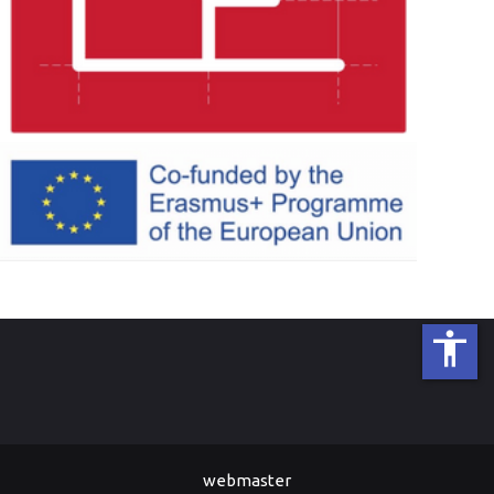
accessibility
webmaster