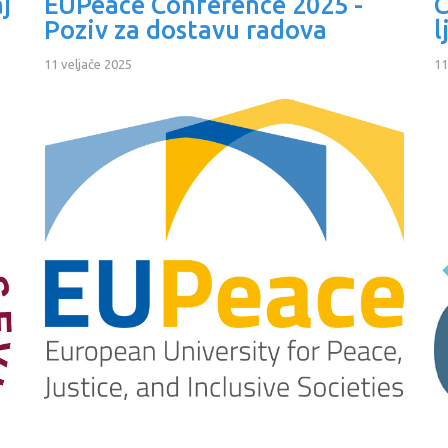
aj
EUPeace Conference 2025 -
C
Poziv za dostavu radova
l
11 veljače 2025
11