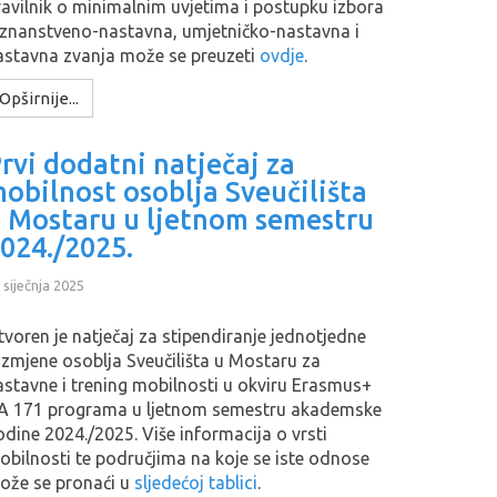
ravilnik o minimalnim uvjetima i postupku izbora
 znanstveno-nastavna, umjetničko-nastavna i
astavna zvanja može se preuzeti
ovdje
.
Opširnije...
rvi dodatni natječaj za
obilnost osoblja Sveučilišta
 Mostaru u ljetnom semestru
024./2025.
 siječnja 2025
tvoren je natječaj za stipendiranje jednotjedne
azmjene osoblja Sveučilišta u Mostaru za
astavne i trening mobilnosti u okviru Erasmus+
A 171 programa u ljetnom semestru akademske
odine 2024./2025. Više informacija o vrsti
obilnosti te područjima na koje se iste odnose
ože se pronaći u
sljedećoj tablici
.