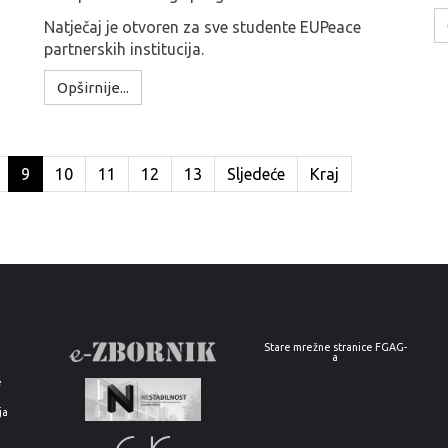
Natječaj je otvoren za sve studente EUPeace
partnerskih institucija.
Opširnije...
9
10
11
12
13
Sljedeće
Kraj
Stare mrežne stranice FGAG-
a
e
ja