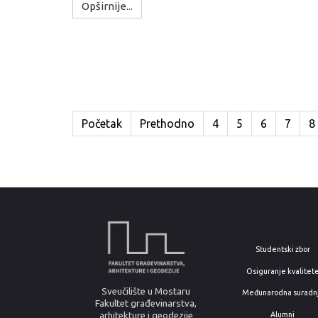
Opširnije...
Početak
Prethodno
4
5
6
7
8
Studentski zbor
Osiguranje kvalitet
Sveučilište u Mostaru
Međunarodna suradn
Fakultet građevinarstva,
arhitekture i geodezije
Alumni