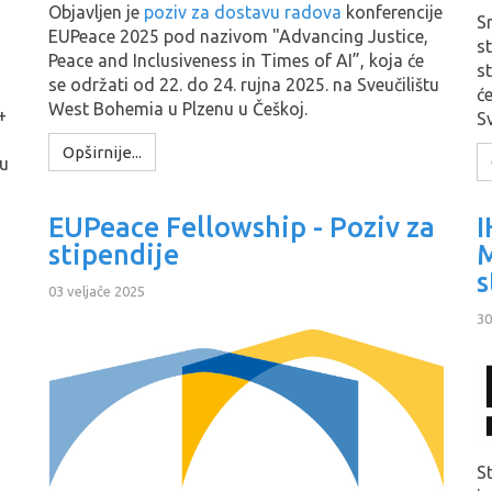
Objavljen je
poziv za dostavu radova
konferencije
S
EUPeace 2025 pod nazivom "Advancing Justice,
st
Peace and Inclusiveness in Times of AI”, koja će
s
se održati od 22. do 24. rujna 2025. na Sveučilištu
ć
West Bohemia u Plzenu u Češkoj.
+
S
Opširnije...
mu
EUPeace Fellowship - Poziv za
I
stipendije
M
s
03 veljače 2025
30
S