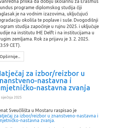
zvanredna prilika da dobiju školarinu za Erasmus
undus programe diplomskog studija čiji
aglasak je na vodnim izazovima, uključujući
egradaciju okoliša te poplave i suše. Dvogodišnji
rogram studija započinje u rujnu 2025. i uključuje
udije na institutu IHE Delft i na institucijama u
rugim zemljama. Rok za prijavu je 3. 2. 2025.
23:59 CET).
Opširnije...
atječaj za izbor/reizbor u
nanstveno-nastavna i
mjetničko-nastavna zvanja
 siječnja 2025
enat Sveučilišta u Mostaru raspisao je
atječaj za izbor/reizbor u znanstveno-nastavna i
mjetničko-nastavna zvanja.