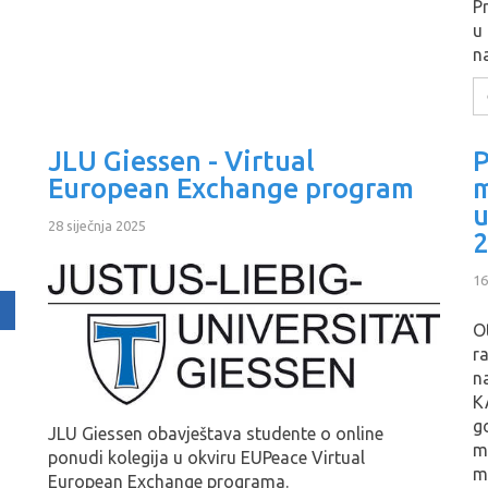
P
u
n
JLU Giessen - Virtual
P
European Exchange program
m
u
28 siječnja 2025
2
16
O
r
n
K
g
JLU Giessen obavještava studente o online
m
ponudi kolegija u okviru EUPeace Virtual
m
European Exchange programa.