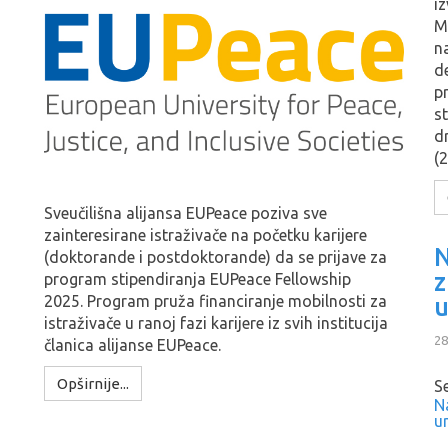
i
M
n
d
p
st
d
(
Sveučilišna alijansa EUPeace poziva sve
zainteresirane istraživače na početku karijere
N
(doktorande i postdoktorande) da se prijave za
z
program stipendiranja EUPeace Fellowship
2025. Program pruža financiranje mobilnosti za
u
istraživače u ranoj fazi karijere iz svih institucija
28
članica alijanse EUPeace.
Opširnije...
S
N
u