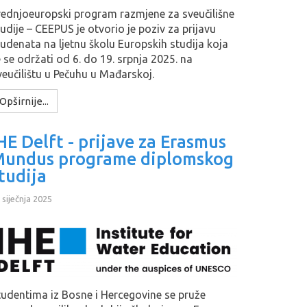
rednjoeuropski program razmjene za sveučilišne
udije – CEEPUS je otvorio je poziv za prijavu
tudenata na ljetnu školu Europskih studija koja
e se održati od 6. do 19. srpnja 2025. na
veučilištu u Pečuhu u Mađarskoj.
Opširnije...
HE Delft - prijave za Erasmus
undus programe diplomskog
tudija
 siječnja 2025
tudentima iz Bosne i Hercegovine se pruže