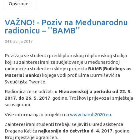
Opširnije...
VAŽNO! - Poziv na Međunarodnu
radionicu – ''BAMB''
04 travnja 2017
Pozivaju se studenti preddiplomskog i diplomskog studija
koji su zainteresirani za sudjelovanje u međunarodnoj
radionici za studente u sklopu projekta
BAMB
(
Buildings as
Material Banks
) kojega vodi prof. Elma Durmišević sa
Sveučilišta Twente.
Radionica će se održati
u Nizozemskoj u periodu od 22. 5.
2017. do 26. 5. 2017.
godine. Troškovi prijevoza i smještaja
su osigurani.
Više informacija o projektu na
www.bamb2020.eu
.
Zainteresirani studenti trebaju se javiti u ured asistenta
Dragana Katića
najkasnije do četvrtka 6. 4. 2017.
godine.
Broj mjesta je ograničen.