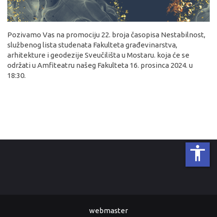
Pozivamo Vas na promociju 22. broja časopisa Nestabilnost,
službenog lista studenata Fakulteta građevinarstva,
arhitekture i geodezije Sveučilišta u Mostaru. koja će se
održati u Amfiteatru našeg Fakulteta 16. prosinca 2024. u
18:30.
accessibility
webmaster