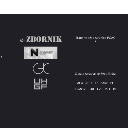
Stare mrežne stranice FGAG-
a
e
ja
Ostale sastavnice Sveučilišta:
ALU
APTF
EF
FARF
FF
FPMOZ
FSRE
FZS
MEF
PF