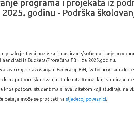
iranje programa i projekata iz pod
 2025. godinu - Podrška školovan
aspisalo je Javni poziv za financiranje/sufinanciranje program
ufinancirati iz Budžeta/Proračuna FBiH za 2025.godinu.
a visokog obrazovanja u Federaciji BiH, svrhe programa koji se
da kroz potporu školovanju studenata Roma, koji studiraju na
a kroz potporu studentima s invaliditetom koji studiraju na 
še detalja može se pročitati na
sljedećoj poveznici
.