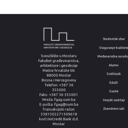
Studentski zbor
Osiguranje kvalitet
Sveučilište u Mostaru
Međunarodna suradn
Fakultet građevinarstva,
arhitekture i geodezije
Alumni
Matice hrvatske bb
Godišnjak
88000 Mostar
Bosna i Hercegovina
EduID
Telefon: +387 36
355000
Gsuite
Faks: +387 36 355001
Mreža: fgag.sum.ba
Vanjski sadržaji
E-pošta: fgag@sum.ba
Znanstveni sati
Transakcijski račun:
3381302271309618
kod UniCredit Bank d.d.
Mostar