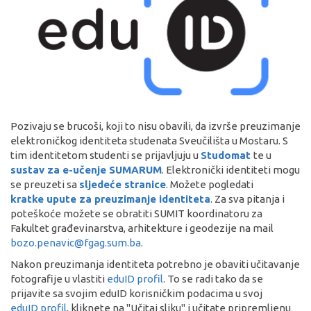
Pozivaju se brucoši, koji to nisu obavili, da izvrše preuzimanje
elektroničkog identiteta studenata Sveučilišta u Mostaru. S
tim identitetom studenti se prijavljuju u
Studomat
te u
sustav za e-učenje SUMARUM
. Elektronički identiteti mogu
se preuzeti sa
sljedeće stranice
. Možete pogledati
kratke upute za preuzimanje identiteta
. Za sva pitanja i
poteškoće možete se obratiti SUMIT koordinatoru za
Fakultet građevinarstva, arhitekture i geodezije na mail
bozo.penavic@fgag.sum.ba
.
Nakon preuzimanja identiteta potrebno je obaviti učitavanje
fotografije u vlastiti
eduID profil
. To se radi tako da se
prijavite sa svojim eduID korisničkim podacima u svoj
eduID profil
, kliknete na "Učitaj sliku" i učitate pripremljenu