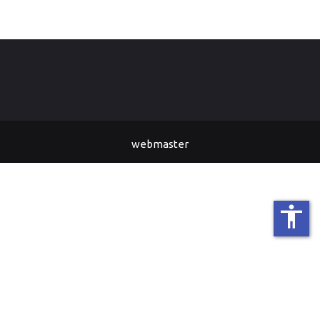
webmaster
accessibility