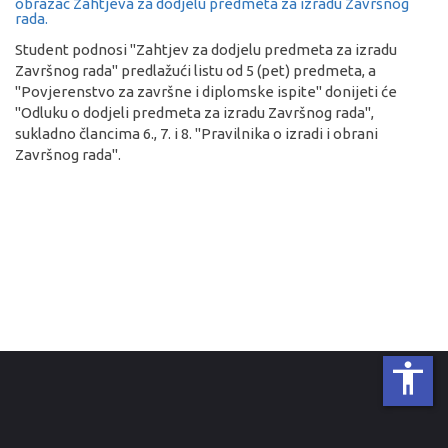
obrazac Zahtjeva za dodjelu predmeta za izradu Završnog
rada.
Student podnosi ''Zahtjev za dodjelu predmeta za izradu
Završnog rada'' predlažući listu od 5 (pet) predmeta, a
''Povjerenstvo za završne i diplomske ispite'' donijeti će
''Odluku o dodjeli predmeta za izradu Završnog rada'',
sukladno člancima 6., 7. i 8. ''Pravilnika o izradi i obrani
Završnog rada''.
accessibility