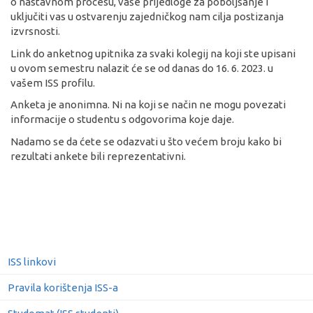
o nastavnom procesu, vaše prijedloge za poboljšanje i
uključiti vas u ostvarenju zajedničkog nam cilja postizanja
izvrsnosti.
Link do anketnog upitnika za svaki kolegij na koji ste upisani
u ovom semestru nalazit će se od danas do 16. 6. 2023. u
vašem ISS profilu.
Anketa je anonimna. Ni na koji se način ne mogu povezati
informacije o studentu s odgovorima koje daje.
Nadamo se da ćete se odazvati u što većem broju kako bi
rezultati ankete bili reprezentativni.
ISS linkovi
Pravila korištenja ISS-a