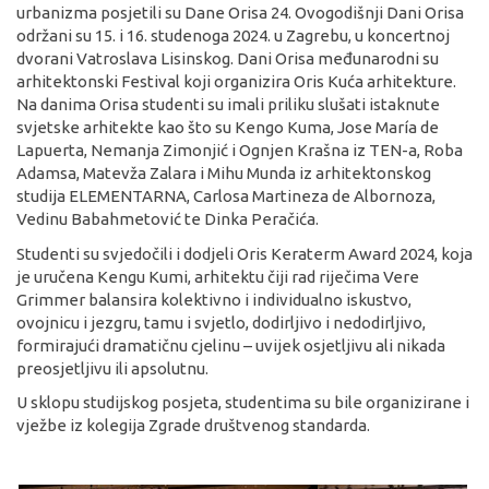
urbanizma posjetili su Dane Orisa 24. Ovogodišnji Dani Orisa
održani su 15. i 16. studenoga 2024. u Zagrebu, u koncertnoj
dvorani Vatroslava Lisinskog. Dani Orisa međunarodni su
arhitektonski Festival koji organizira Oris Kuća arhitekture.
Na danima Orisa studenti su imali priliku slušati istaknute
svjetske arhitekte kao što su Kengo Kuma, Jose María de
Lapuerta, Nemanja Zimonjić i Ognjen Krašna iz TEN-a, Roba
Adamsa, Matevža Zalara i Mihu Munda iz arhitektonskog
studija ELEMENTARNA, Carlosa Martineza de Albornoza,
Vedinu Babahmetović te Dinka Peračića.
Studenti su svjedočili i dodjeli Oris Keraterm Award 2024, koja
je uručena Kengu Kumi, arhitektu čiji rad riječima Vere
Grimmer balansira kolektivno i individualno iskustvo,
ovojnicu i jezgru, tamu i svjetlo, dodirljivo i nedodirljivo,
formirajući dramatičnu cjelinu – uvijek osjetljivu ali nikada
preosjetljivu ili apsolutnu.
U sklopu studijskog posjeta, studentima su bile organizirane i
vježbe iz kolegija Zgrade društvenog standarda.