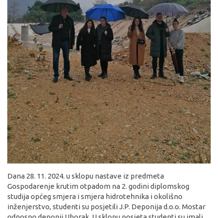
Dana 28. 11. 2024. u sklopu nastave iz predmeta
Gospodarenje krutim otpadom na 2. godini diplomskog
studija općeg smjera i smjera hidrotehnika i okolišno
inženjerstvo, studenti su posjetili J.P. Deponija d.o.o. Mostar
odnosno deponij Uborak. U sklopu posjeta studenti su imali