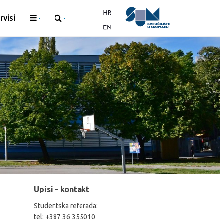
rvisi
Upisi - kontakt
Studentska referada:
tel: +387 36 355010