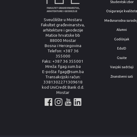
Studentski zbor
Osiguranje kvalitet
Sveučilište u Mostaru
Međunarodna suradn
Fakultet građevinarstva,
arhitekture i geodezije
Alumni
Matice hrvatske bb
Godišnjak
88000 Mostar
Bosna i Hercegovina
EduID
Telefon: +387 36
355000
Gsuite
Faks: +387 36 355001
Mreža: fgag.sum.ba
Vanjski sadržaji
E-pošta: fgag@sum.ba
Znanstveni sati
Transakcijski račun:
3381302271309618
kod UniCredit Bank d.d.
Mostar