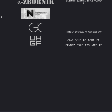
Stare mrežne stranice FGAG-
a
e
ja
Ostale sastavnice Sveučilišta:
ALU
APTF
EF
FARF
FF
FPMOZ
FSRE
FZS
MEF
PF