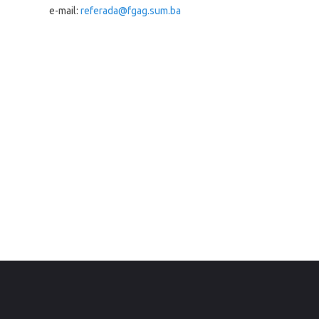
e-mail:
referada@fgag.sum.ba