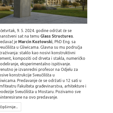
četvrtak, 9. 5. 2024. godine održat će se
nanstveni sat na temu
Glass Structures
.
redavač je
Marcin Kozłowski
, PhD Eng. sa
veučilišta u Gliwicama. Glavna su mu područja
traživanja: staklo kao nosivi konstruktivni
lement, kompoziti od drveta i stakla, numeričko
odeliranje, eksperimentalno ispitivanje.
renutno je izvanredni profesor na Odjelu za
sive konstrukcije Sveučilišta u
liwicama. Predavanje će se održati u 12 sati u
mfiteatru Fakulteta građevinarstva, arhitekture i
eodezije Sveučilišta u Mostaru. Pozivamo sve
ainteresirane na ovo predavanje.
Opširnije...