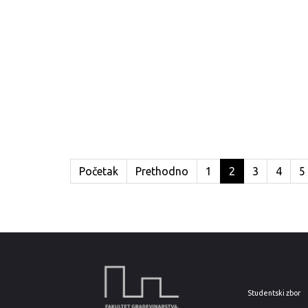
Početak
Prethodno
1
2
3
4
5
Studentski zbor