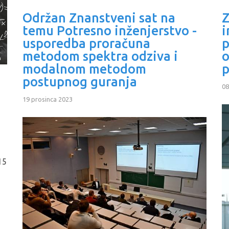
Održan Znanstveni sat na
Z
temu Potresno inženjerstvo -
i
usporedba proračuna
p
metodom spektra odziva i
o
modalnom metodom
p
postupnog guranja
08
19 prosinca 2023
15