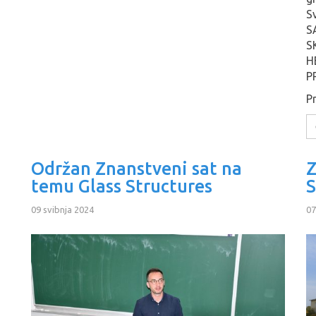
S
S
S
H
P
Pr
Održan Znanstveni sat na
Z
temu Glass Structures
S
09 svibnja 2024
07