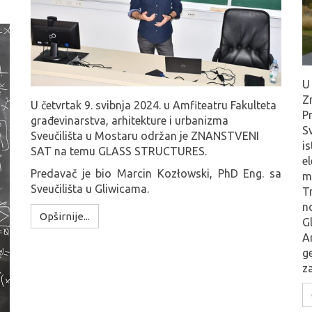
U 
Z
U četvrtak 9. svibnja 2024. u Amfiteatru Fakulteta
P
građevinarstva, arhitekture i urbanizma
S
Sveučilišta u Mostaru održan je
ZNANSTVENI
is
SAT na temu GLASS STRUCTURES.
e
Predavač je bio Marcin Kozłowski, PhD Eng. sa
m
Sveučilišta u Gliwicama.
T
no
Opširnije...
G
A
g
z