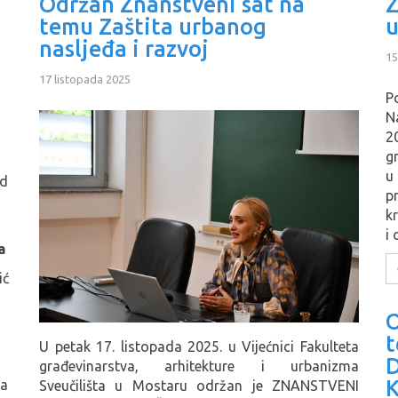
Održan Znanstveni sat na
Z
temu Zaštita urbanog
u
nasljeđa i razvoj
15
17 listopada 2025
P
N
20
gr
u
od
pr
k
i 
a
ić
O
U petak 17. listopada 2025. u Vijećnici Fakulteta
građevinarstva, arhitekture i urbanizma
ta
Sveučilišta u Mostaru održan je ZNANSTVENI