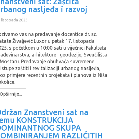
nanstveni sat: Zaštita
rbanog nasljeđa i razvoj
 listopada 2025
ozivamo vas na predavanje docentice dr. sc.
ataše Živaljević Luxor u petak 17. listopada
25. s početkom u 10:00 sati u vijećnici Fakulteta
ađevinarstva, arhitekture i geodezije, Sveučilišta
 Mostaru. Predavanje obuhvaća suvremene
istupe zaštiti i revitalizaciji urbanog nasljeđa,
roz primjere recentnih projekata i planova iz Niša
okolice.
Opširnije...
držan Znanstveni sat na
temu KONSTRUKCIJA
DOMINANTNOG SKUPA
KOMBINIRANJEM RAZLIČITIH