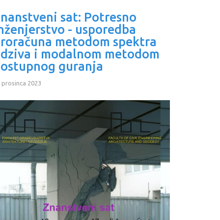
nanstveni sat: Potresno
nženjerstvo - usporedba
roračuna metodom spektra
dziva i modalnom metodom
ostupnog guranja
 prosinca 2023