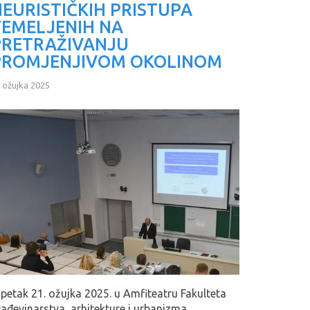
EURISTIČKIH PRISTUPA
TEMELJENIH NA
PRETRAŽIVANJU
PROMJENJIVOM OKOLINOM
 ožujka 2025
 petak 21. ožujka 2025. u Amfiteatru Fakulteta
rađevinarstva, arhitekture i urbanizma