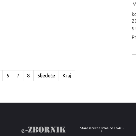
M
k
2
gr
Pr
6
7
8
Sljedeće
Kraj
Stare mrežne stranice FGAG-
a