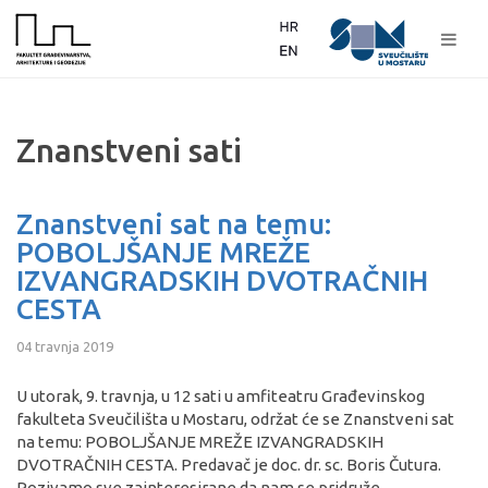
Znanstveni sati
Znanstveni sat na temu:
POBOLJŠANJE MREŽE
IZVANGRADSKIH DVOTRAČNIH
CESTA
04 travnja 2019
U utorak, 9. travnja, u 12 sati u amfiteatru Građevinskog
fakulteta Sveučilišta u Mostaru, održat će se Znanstveni sat
na temu: POBOLJŠANJE MREŽE IZVANGRADSKIH
DVOTRAČNIH CESTA. Predavač je doc. dr. sc. Boris Čutura.
Pozivamo sve zainteresirane da nam se pridruže.