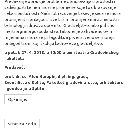
Predavanje obrađuje probleme obrazovanja u prošlosti i
sadašnjosti te neminovne promjene koje to obrazovanje
čeka u budućnosti. Način obrazovanja kakav je sada se mora
promijeniti i prilagoditi sve bržim promjenama u znanosti i
tehnologiji i društvu općenito. Graditeljstvo, iako prilično
inertna grana gospodarstva, također je zahvaćeno ovim
mijenama i mora se prilagoditi, a prvenstveno se moraju
prilagoditi oni koji školuju kadrove za graditeljstvo.
u petak 27. 4. 2018. u 12:00 u amfiteatru Građevinskog
fakulteta
Predavač:
prof. dr. sc. Alen Harapin, dipl. ing. građ.,
Sveučilište u Splitu, Fakultet građevinarstva, arhitekture
i geodezije u Splitu
Opširnije...
Stranica 7 od 8