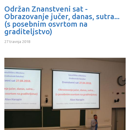
Održan Znanstveni sat -
Obrazovanje jučer, danas, sutra...
(s posebnim osvrtom na
graditeljstvo)
27 travnja 2018