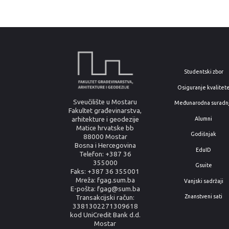
Studentski zbor
Osiguranje kvalitet
Sveučilište u Mostaru
Međunarodna suradn
Fakultet građevinarstva,
arhitekture i geodezije
Alumni
Matice hrvatske bb
Godišnjak
88000 Mostar
Bosna i Hercegovina
EduID
Telefon: +387 36
355000
Gsuite
Faks: +387 36 355001
Mreža: fgag.sum.ba
Vanjski sadržaji
E-pošta: fgag@sum.ba
Znanstveni sati
Transakcijski račun:
3381302271309618
kod UniCredit Bank d.d.
Mostar