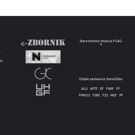
Stare mrežne stranice FGAG-
a
e
ja
Ostale sastavnice Sveučilišta:
ALU
APTF
EF
FARF
FF
FPMOZ
FSRE
FZS
MEF
PF